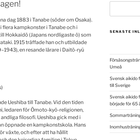
dagen!
na dag 1883 i Tanabe (söder om Osaka).
 flera kampkonster i Tanabe och i
SENASTE IN
till Hokkaidō (Japans nordligaste ö) som
irataki. 1915 träffade han och utbildade
1943), en resande lärare i Daitō-ryū
Försäsongsträni
Umeå
Svensk aikido f
till Sverige
s)
Svensk aikido f
nde Ueshiba till Tanabe. Vid den tiden
började för 65 
i, ledaren för Ōmoto-kyō-religionen,
Sommarträning 
andliga filosofi. Ueshiba gick med i
an öppnade en kampkonstskola. Hans
Inomhusträning 
växte, och efter att ha hållit
ch den kejserliga familjen i Tokyo,