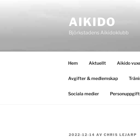
Hoppa
till
AIKIDO
innehåll
Björkstadens Aikidoklubb
Hem
Aktuellt
Aikido vux
Avgifter & medlemskap
Träni
Sociala medier
Personuppgift
PUBLICERAT
2022-12-14
AV
CHRIS LEJARP