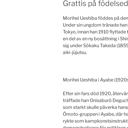
Grattis på födelse
Morihei Ueshiba föddes på den
Under sin ungdom tränade han i
Tokyo, innan han 1910 flyttade 
en del av en ny bosättning i Sh
sig under Sōkaku Takeda (1859–
aiki-jūjutsu.
Morihei Ueshiba i Ayabe (1920
Efter sin fars död 1920, återvä
träffade han Onisaburō Deguch
som starkt skulle påverka hans 
Ōmoto-gruppen i Ayabe, där h
rykte som kampkonstsinstruktör 
demonstrationer för militären o