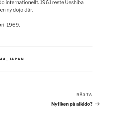
do internationellt. 1961 reste Ueshiba
 en ny dojo där.
ril 1969.
MA
,
JAPAN
NÄSTA
Nästa
inlägg
Nyfiken på aikido?