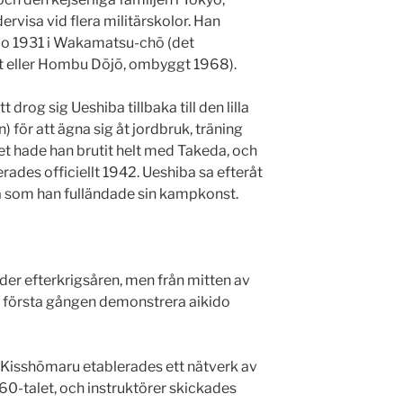
dervisa vid flera militärskolor. Han
o 1931 i Wakamatsu-chō (det
t eller Hombu Dōjō, ombyggt 1968).
 drog sig Ueshiba tillbaka till den lilla
 för att ägna sig åt jordbruk, träning
et hade han brutit helt med Takeda, och
rades officiellt 1942. Ueshiba sa efteråt
ama som han fulländade sin kampkonst.
er efterkrigsåren, men från mitten av
r första gången demonstrera aikido
 Kisshōmaru etablerades ett nätverk av
960-talet, och instruktörer skickades