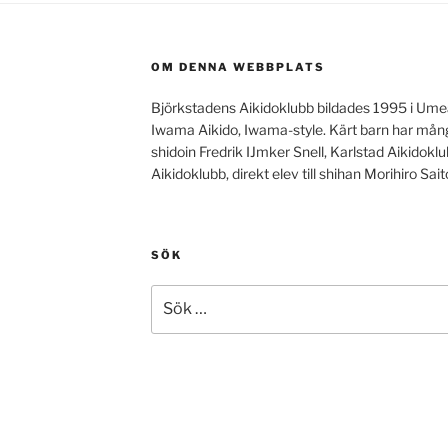
OM DENNA WEBBPLATS
Björkstadens Aikidoklubb bildades 1995 i Ume
Iwama Aikido, Iwama-style. Kärt barn har mång
shidoin Fredrik IJmker Snell, Karlstad Aikidok
Aikidoklubb, direkt elev till shihan Morihiro Sait
SÖK
Sök
efter: