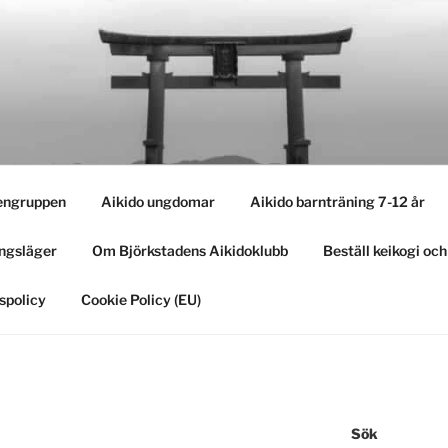
engruppen
Aikido ungdomar
Aikido barnträning 7-12 år
ngsläger
Om Björkstadens Aikidoklubb
Beställ keikogi oc
spolicy
Cookie Policy (EU)
Sök