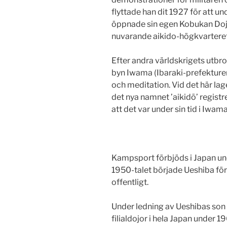
flyttade han dit 1927 för att un
öppnade sin egen Kobukan Doj
nuvarande aikido-högkvartere
Efter andra världskrigets utbrott
byn Iwama (Ibaraki-prefekturen)
och meditation. Vid det här lag
det nya namnet ’aikidō’ registre
att det var under sin tid i Iw
Kampsport förbjöds i Japan und
1950-talet började Ueshiba fö
offentligt.
Under ledning av Ueshibas son
filialdojor i hela Japan under 1