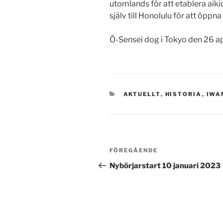
utomlands för att etablera aiki
själv till Honolulu för att öppna
Ō-Sensei dog i Tokyo den 26 ap
KATEGORIER
AKTUELLT
,
HISTORIA
,
IWA
Inläggsnavigering
Föregående
FÖREGÅENDE
inlägg
Nybörjarstart 10 januari 2023