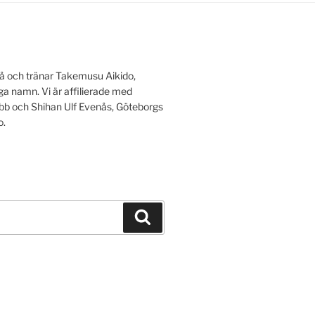
å och tränar Takemusu Aikido,
a namn. Vi är affilierade med
lubb och Shihan Ulf Evenås, Göteborgs
o.
Sök