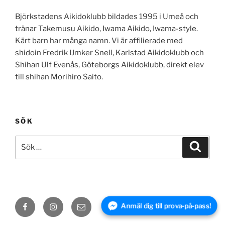
Björkstadens Aikidoklubb bildades 1995 i Umeå och
tränar Takemusu Aikido, Iwama Aikido, Iwama-style.
Kärt barn har många namn. Vi är affilierade med
shidoin Fredrik IJmker Snell, Karlstad Aikidoklubb och
Shihan Ulf Evenås, Göteborgs Aikidoklubb, direkt elev
till shihan Morihiro Saito.
SÖK
Sök
Sök
efter:
Facebook
Instagram
E-
Anmäl dig till prova‑på‑pass!
post