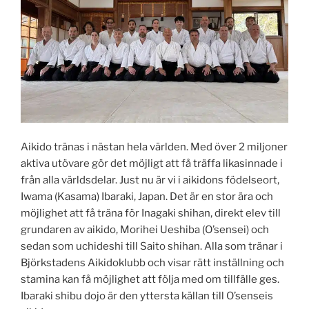
Aikido tränas i nästan hela världen. Med över 2 miljoner
aktiva utövare gör det möjligt att få träffa likasinnade i
från alla världsdelar. Just nu är vi i aikidons födelseort,
Iwama (Kasama) Ibaraki, Japan. Det är en stor ära och
möjlighet att få träna för Inagaki shihan, direkt elev till
grundaren av aikido, Morihei Ueshiba (O’sensei) och
sedan som uchideshi till Saito shihan. Alla som tränar i
Björkstadens Aikidoklubb och visar rätt inställning och
stamina kan få möjlighet att följa med om tillfälle ges.
Ibaraki shibu dojo är den yttersta källan till O’senseis