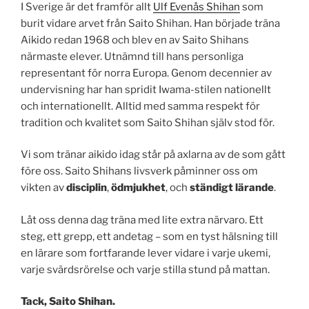
I Sverige är det framför allt
Ulf Evenås Shihan
som
burit vidare arvet från Saito Shihan. Han började träna
Aikido redan 1968 och blev en av Saito Shihans
närmaste elever. Utnämnd till hans personliga
representant för norra Europa. Genom decennier av
undervisning har han spridit Iwama-stilen nationellt
och internationellt. Alltid med samma respekt för
tradition och kvalitet som Saito Shihan själv stod för.
Vi som tränar aikido idag står på axlarna av de som gått
före oss. Saito Shihans livsverk påminner oss om
vikten av
disciplin
,
ödmjukhet
, och
ständigt lärande
.
Låt oss denna dag träna med lite extra närvaro. Ett
steg, ett grepp, ett andetag – som en tyst hälsning till
en lärare som fortfarande lever vidare i varje ukemi,
varje svärdsrörelse och varje stilla stund på mattan.
Tack, Saito Shihan.