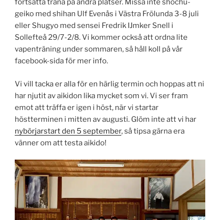
fortsätta träna på andra platser. Missa inte shochu-
geiko med shihan Ulf Evenås i Västra Frölunda 3-8 juli
eller Shugyo med sensei Fredrik IJmker Snell i
Sollefteå 29/7-2/8. Vi kommer också att ordna lite
vapenträning under sommaren, så håll koll på vår
facebook-sida för mer info.
Vi vill tacka er alla för en härlig termin och hoppas att ni
har njutit av aikidon lika mycket som vi. Vi ser fram
emot att träffa er igen i höst, när vi startar
höstterminen i mitten av augusti. Glöm inte att vi har
nybörjarstart den 5 september
, så tipsa gärna era
vänner om att testa aikido!