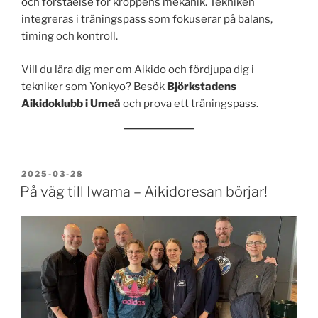
och förståelse för kroppens mekanik. Tekniken
integreras i träningspass som fokuserar på balans,
timing och kontroll.
Vill du lära dig mer om Aikido och fördjupa dig i
tekniker som Yonkyo? Besök
Björkstadens
Aikidoklubb i Umeå
och prova ett träningspass.
PUBLICERAT
2025-03-28
På väg till Iwama – Aikidoresan börjar!