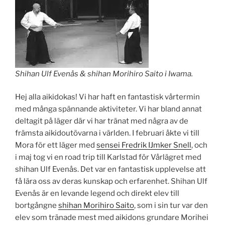
Shihan Ulf Evenås & shihan Morihiro Saito i Iwama.
Hej alla aikidokas! Vi har haft en fantastisk vårtermin
med många spännande aktiviteter. Vi har bland annat
deltagit på läger där vi har tränat med några av de
främsta aikidoutövarna i världen. I februari åkte vi till
Mora för ett läger med
sensei Fredrik IJmker
Snell
, och
i maj tog vi en road trip till Karlstad för Vårlägret med
shihan Ulf Evenås. Det var en fantastisk upplevelse att
få lära oss av deras kunskap och erfarenhet. Shihan Ulf
Evenås är en levande legend och direkt elev till
bortgångne
shihan Morihiro Saito
, som i sin tur var den
elev som tränade mest med aikidons grundare Morihei