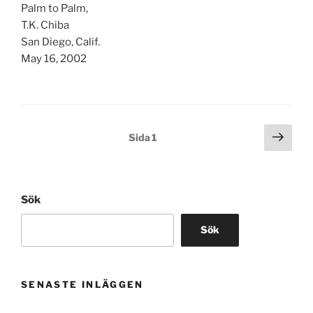
Palm to Palm,
T.K. Chiba
San Diego, Calif.
May 16, 2002
Sidnumrering
Näst
Sida
1
sida
för
inlägg
Sök
Sök
SENASTE INLÄGGEN