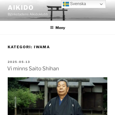
Hoppa
Svenska
AIKIDO
till
Björkstadens Aikidoklubb
innehåll
Meny
KATEGORI:
IWAMA
PUBLICERAT
2025-05-13
Vi minns Saito Shihan