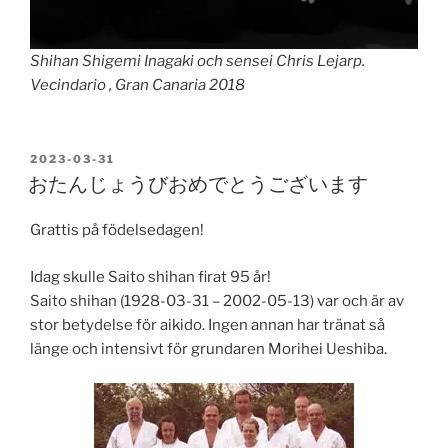
Shihan Shigemi Inagaki och sensei Chris Lejarp.
Vecindario , Gran Canaria 2018
PUBLICERAT
2023-03-31
おたんじょうびおめでとうございます
Grattis på födelsedagen!
Idag skulle Saito shihan firat 95 år!
Saito shihan (1928-03-31 – 2002-05-13) var och är av
stor betydelse för aikido. Ingen annan har tränat så
länge och intensivt för grundaren Morihei Ueshiba.