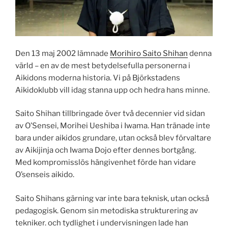
Den 13 maj 2002 lämnade
Morihiro Saito Shihan
denna
värld – en av de mest betydelsefulla personerna i
Aikidons moderna historia. Vi på Björkstadens
Aikidoklubb vill idag stanna upp och hedra hans minne.
Saito Shihan tillbringade över två decennier vid sidan
av O’Sensei, Morihei Ueshiba i Iwama. Han tränade inte
bara under aikidos grundare, utan också blev förvaltare
av Aikijinja och Iwama Dojo efter dennes bortgång.
Med kompromisslös hängivenhet förde han vidare
O’senseis aikido.
Saito Shihans gärning var inte bara teknisk, utan också
pedagogisk. Genom sin metodiska strukturering av
tekniker. och tydlighet i undervisningen lade han