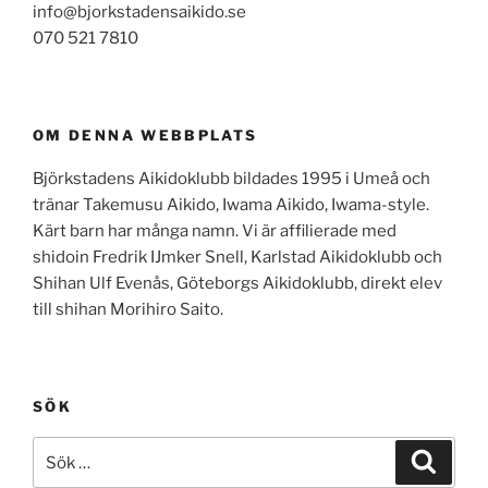
info@bjorkstadensaikido.se
070 521 7810
OM DENNA WEBBPLATS
Björkstadens Aikidoklubb bildades 1995 i Umeå och
tränar Takemusu Aikido, Iwama Aikido, Iwama-style.
Kärt barn har många namn. Vi är affilierade med
shidoin Fredrik IJmker Snell, Karlstad Aikidoklubb och
Shihan Ulf Evenås, Göteborgs Aikidoklubb, direkt elev
till shihan Morihiro Saito.
SÖK
Sök
Sök
efter: