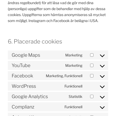
ändras regelbundet) för att läsa vad de gör med dina
(personliga) uppgifter som de behandlar med hjälp av dessa
cookies. Uppgifterna som hämtas anonymiseras så mycket
som möjligt. Instagram och Facebook är belägna i USA.
6. Placerade cookies
Google Maps
Marketing
Consent
to
YouTube
Marketing
Consent
service
to
google-
Facebook
Marketing, Funktionell
Consent
service
maps
to
youtube
WordPress
Funktionell
Consent
service
to
facebook
Google Analytics
Statistik
Consent
service
to
wordpress
Complianz
Funktionell
Consent
service
to