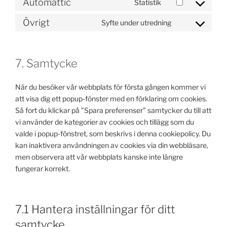
google-
Automattic
Statistik
Consent
service
analytics
to
complianz
Övrigt
Syfte under utredning
Consent
service
to
automattic
service
7. Samtycke
Övrigt
När du besöker vår webbplats för första gången kommer vi
att visa dig ett popup-fönster med en förklaring om cookies.
Så fort du klickar på ”Spara preferenser” samtycker du till att
vi använder de kategorier av cookies och tillägg som du
valde i popup-fönstret, som beskrivs i denna cookiepolicy. Du
kan inaktivera användningen av cookies via din webbläsare,
men observera att vår webbplats kanske inte längre
fungerar korrekt.
7.1 Hantera inställningar för ditt
samtycke