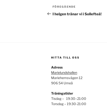
Inläggsnavigering
Föregående
FÖREGÅENDE
inlägg
I helgen tränar vi i Sollefteå!
HITTA TILL OSS
Adress
Marielundshallen
Mariehemsvägen 12
906 54 Umeå
Träningstider
Tisdag – 19:30–21:00
Torsdag – 19:30-21:00