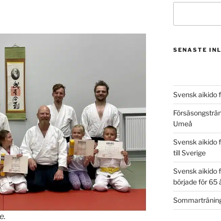
SENASTE IN
Svensk aikido fy
Försäsongsträni
Umeå
Svensk aikido f
till Sverige
Svensk aikido f
började för 65 
Sommarträning 
e.