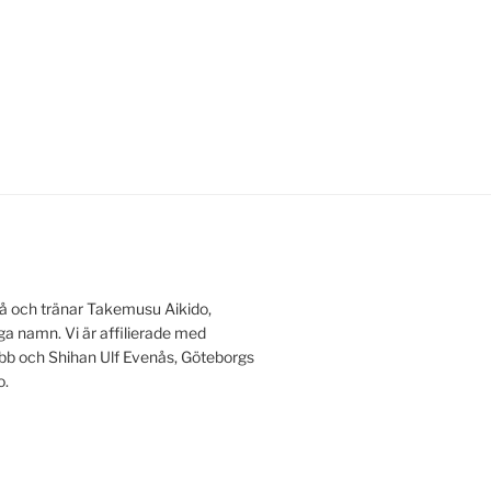
å och tränar Takemusu Aikido,
a namn. Vi är affilierade med
lubb och Shihan Ulf Evenås, Göteborgs
o.