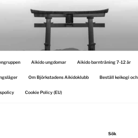
engruppen
Aikido ungdomar
Aikido barnträning 7-12 år
ngsläger
Om Björkstadens Aikidoklubb
Beställ keikogi oc
spolicy
Cookie Policy (EU)
Sök