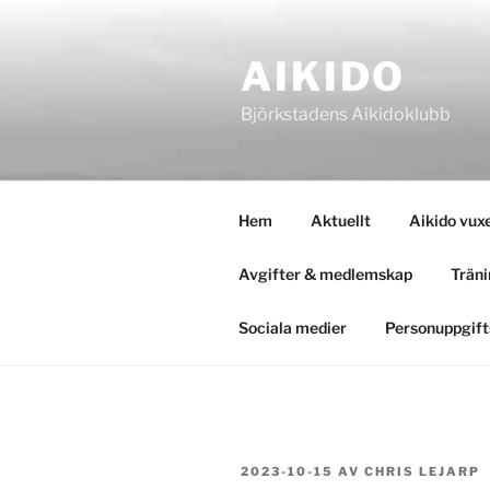
Hoppa
till
AIKIDO
innehåll
Björkstadens Aikidoklubb
Hem
Aktuellt
Aikido vux
Avgifter & medlemskap
Träni
Sociala medier
Personuppgift
PUBLICERAT
2023-10-15
AV
CHRIS LEJARP