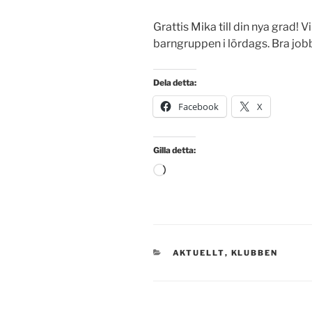
Grattis Mika till din nya grad! Vi
barngruppen i lördags. Bra job
Dela detta:
Facebook
X
Gilla detta:
Laddar
in
…
KATEGORIER
AKTUELLT
,
KLUBBEN