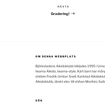
NÄSTA
Nästa
inlägg
Gradering!
OM DENNA WEBBPLATS
Björkstadens Aikidoklubb bildades 1995 i Ume
Iwama Aikido, Iwama-style. Kärt barn har mång
shidoin Fredrik IJmker Snell, Karlstad Aikidok
Aikidoklubb, direkt elev till shihan Morihiro Sait
SÖK