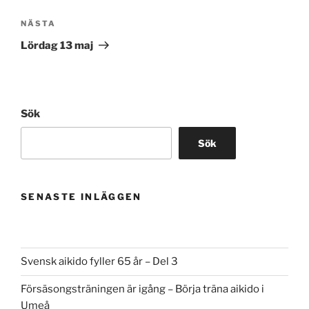
Nästa
NÄSTA
inlägg
Lördag 13 maj
Sök
Sök
SENASTE INLÄGGEN
Svensk aikido fyller 65 år – Del 3
Försäsongsträningen är igång – Börja träna aikido i
Umeå