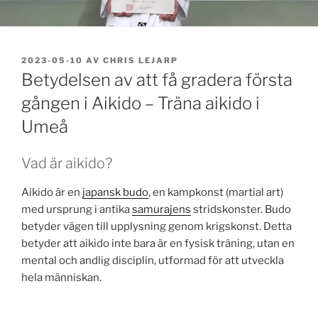
PUBLICERAT
2023-05-10
AV
CHRIS LEJARP
Betydelsen av att få gradera första
gången i Aikido – Träna aikido i
Umeå
Vad är aikido?
Aikido är en
japansk budo
, en kampkonst (martial art)
med ursprung i antika
samurajens
stridskonster. Budo
betyder vägen till upplysning genom krigskonst. Detta
betyder att aikido inte bara är en fysisk träning, utan en
mental och andlig disciplin, utformad för att utveckla
hela människan.