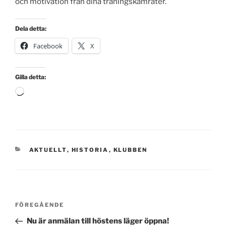
och motivation från dina träningskamrater.
Dela detta:
Facebook
X
Gilla detta:
Laddar
in
…
KATEGORIER
AKTUELLT
,
HISTORIA
,
KLUBBEN
Inläggsnavigering
Föregående
FÖREGÅENDE
inlägg
Nu är anmälan till höstens läger öppna!