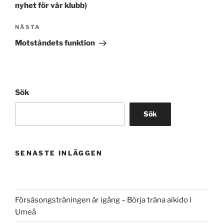
nyhet för vår klubb)
Nästa
NÄSTA
inlägg
Motståndets funktion
Sök
Sök
SENASTE INLÄGGEN
Försäsongsträningen är igång – Börja träna aikido i
Umeå