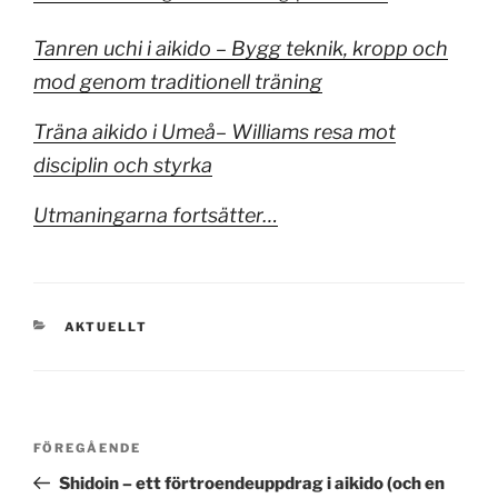
Tanren uchi i aikido – Bygg teknik, kropp och
mod genom traditionell träning
Träna aikido i Umeå– Williams resa mot
disciplin och styrka
Utmaningarna fortsätter…
KATEGORIER
AKTUELLT
Inläggsnavigering
Föregående
FÖREGÅENDE
inlägg
Shidoin – ett förtroendeuppdrag i aikido (och en