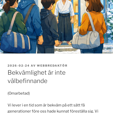
PUBLICERAT
2026-02-24
AV
WEBBREDAKTÖR
Bekvämlighet är inte
välbefinnande
(Omarbetad)
Vi lever i en tid som är bekväm på ett sätt få
generationer före oss hade kunnat föreställa sig. Vi