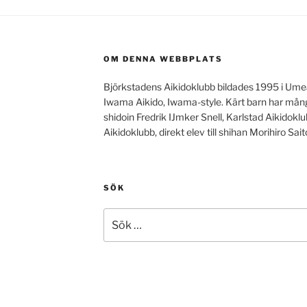
OM DENNA WEBBPLATS
Björkstadens Aikidoklubb bildades 1995 i Ume
Iwama Aikido, Iwama-style. Kärt barn har mång
shidoin Fredrik IJmker Snell, Karlstad Aikidok
Aikidoklubb, direkt elev till shihan Morihiro Sait
SÖK
Sök
efter: