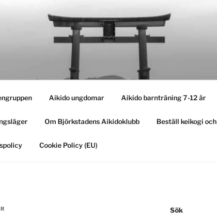
engruppen
Aikido ungdomar
Aikido barnträning 7-12 år
ngsläger
Om Björkstadens Aikidoklubb
Beställ keikogi oc
spolicy
Cookie Policy (EU)
ÖR
Sök