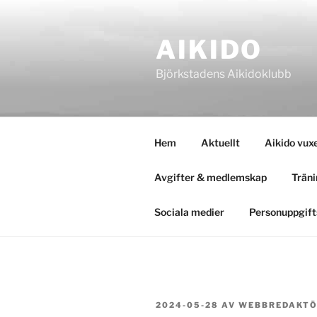
Hoppa
till
AIKIDO
innehåll
Björkstadens Aikidoklubb
Hem
Aktuellt
Aikido vux
Avgifter & medlemskap
Träni
Sociala medier
Personuppgift
PUBLICERAT
2024-05-28
AV
WEBBREDAKT