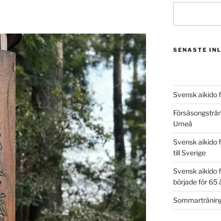
SENASTE IN
Svensk aikido fy
Försäsongsträni
Umeå
Svensk aikido f
till Sverige
Svensk aikido f
började för 65 
Sommarträning 