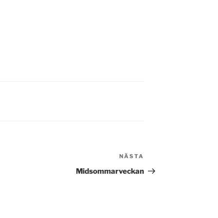
NÄSTA
Nästa
inlägg
Midsommarveckan