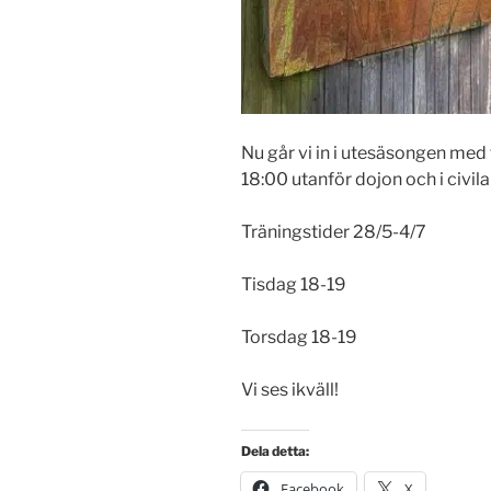
Nu går vi in i utesäsongen med f
18:00 utanför dojon och i civila
Träningstider 28/5-4/7
Tisdag 18-19
Torsdag 18-19
Vi ses ikväll!
Dela detta:
Facebook
X