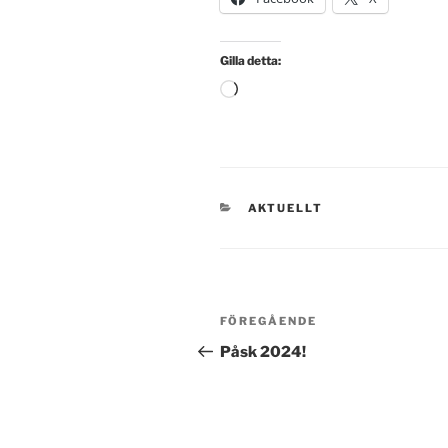
Gilla detta:
Laddar
in
…
KATEGORIER
AKTUELLT
Inläggsnavigering
Föregående
FÖREGÅENDE
inlägg
Påsk 2024!