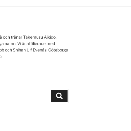
å och tränar Takemusu Aikido,
a namn. Vi är affilierade med
lubb och Shihan Ulf Evenås, Göteborgs
o.
Sök