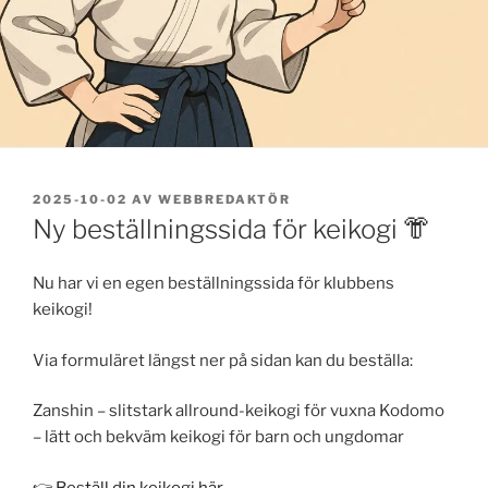
PUBLICERAT
2025-10-02
AV
WEBBREDAKTÖR
Ny beställningssida för keikogi 👘
Nu har vi en egen beställningssida för klubbens
keikogi!
Via formuläret längst ner på sidan kan du beställa:
Zanshin – slitstark allround-keikogi för vuxna Kodomo
– lätt och bekväm keikogi för barn och ungdomar
👉
Beställ din keikogi här