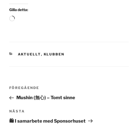
Gilla detta:
Laddar
in
…
KATEGORIER
AKTUELLT
,
KLUBBEN
Inläggsnavigering
Föregående
FÖREGÅENDE
inlägg
Mushin (無心) – Tomt sinne
Nästa
NÄSTA
inlägg
🛍️ I samarbete med Sponsorhuset