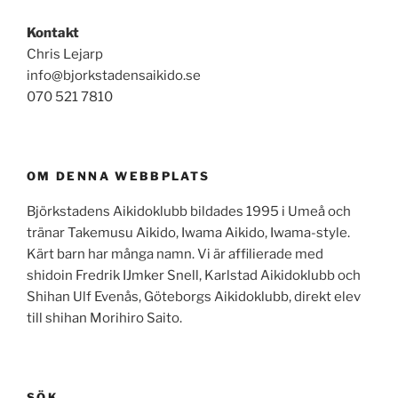
Kontakt
Chris Lejarp
info@bjorkstadensaikido.se
070 521 7810
OM DENNA WEBBPLATS
Björkstadens Aikidoklubb bildades 1995 i Umeå och
tränar Takemusu Aikido, Iwama Aikido, Iwama-style.
Kärt barn har många namn. Vi är affilierade med
shidoin Fredrik IJmker Snell, Karlstad Aikidoklubb och
Shihan Ulf Evenås, Göteborgs Aikidoklubb, direkt elev
till shihan Morihiro Saito.
SÖK