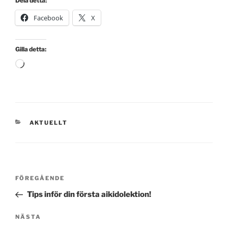
Dela detta:
Facebook
X
Gilla detta:
Laddar
in
…
KATEGORIER
AKTUELLT
Inläggsnavigering
Föregående
FÖREGÅENDE
inlägg
Tips inför din första aikidolektion!
Nästa
NÄSTA