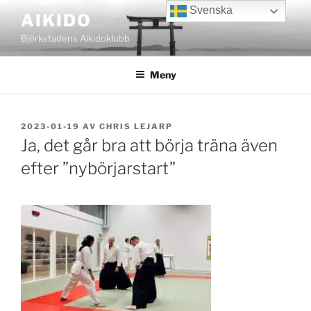
Hoppa
Svenska
AIKIDO
till
Björkstadens Aikidoklubb
innehåll
Meny
PUBLICERAT
2023-01-19
AV
CHRIS LEJARP
Ja, det går bra att börja träna även
efter ”nybörjarstart”