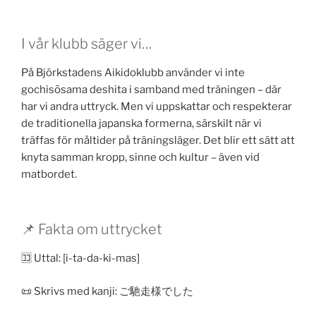
I vår klubb säger vi…
På Björkstadens Aikidoklubb använder vi inte
gochisōsama deshita i samband med träningen – där
har vi andra uttryck. Men vi uppskattar och respekterar
de traditionella japanska formerna, särskilt när vi
träffas för måltider på träningsläger. Det blir ett sätt att
knyta samman kropp, sinne och kultur – även vid
matbordet.
📌 Fakta om uttrycket
🈁 Uttal: [i-ta-da-ki-mas]
📜 Skrivs med kanji: ご馳走様でした