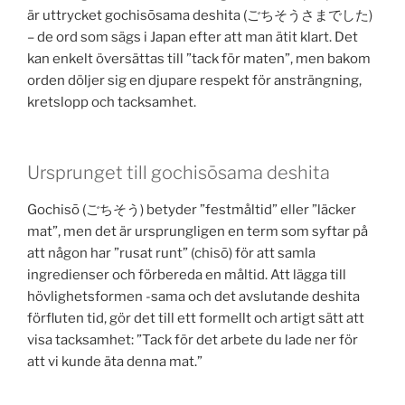
är uttrycket gochisōsama deshita (ごちそうさまでした)
– de ord som sägs i Japan efter att man ätit klart. Det
kan enkelt översättas till ”tack för maten”, men bakom
orden döljer sig en djupare respekt för ansträngning,
kretslopp och tacksamhet.
Ursprunget till gochisōsama deshita
Gochisō (ごちそう) betyder ”festmåltid” eller ”läcker
mat”, men det är ursprungligen en term som syftar på
att någon har ”rusat runt” (chisō) för att samla
ingredienser och förbereda en måltid. Att lägga till
hövlighetsformen -sama och det avslutande deshita
förfluten tid, gör det till ett formellt och artigt sätt att
visa tacksamhet: ”Tack för det arbete du lade ner för
att vi kunde äta denna mat.”