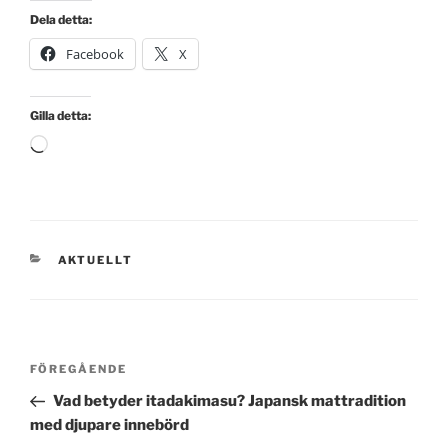
Dela detta:
Facebook
X
Gilla detta:
Laddar
in
…
KATEGORIER
AKTUELLT
Inläggsnavigering
Föregående
FÖREGÅENDE
inlägg
Vad betyder itadakimasu? Japansk mattradition
med djupare innebörd