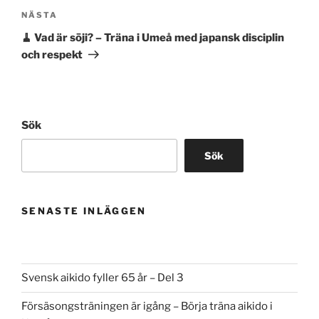
Nästa
NÄSTA
inlägg
🧹 Vad är sōji? – Träna i Umeå med japansk disciplin
och respekt
Sök
Sök
SENASTE INLÄGGEN
Svensk aikido fyller 65 år – Del 3
Försäsongsträningen är igång – Börja träna aikido i