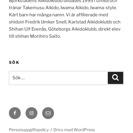
Björkstadens Aikidoklubb bildades 1995 i Umeå och
tränar Takemusu Aikido, Iwama Aikido, Iwama-style.
Kärt barn har många namn. Vi är affilierade med
shidoin Fredrik IJmker Snell, Karlstad Aikidoklubb och
Shihan Ulf Evenås, Göteborgs Aikidoklubb, direkt elev
till shihan Morihiro Saito.
SÖK
Sök
Sök
efter:
Facebook
Instagram
E-
post
Personuppgiftspolicy
Drivs med WordPress