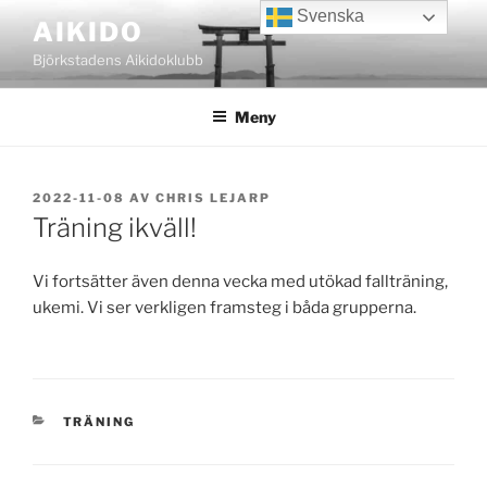
Hoppa
Svenska
AIKIDO
till
Björkstadens Aikidoklubb
innehåll
Meny
PUBLICERAT
2022-11-08
AV
CHRIS LEJARP
Träning ikväll!
Vi fortsätter även denna vecka med utökad fallträning,
ukemi. Vi ser verkligen framsteg i båda grupperna.
KATEGORIER
TRÄNING