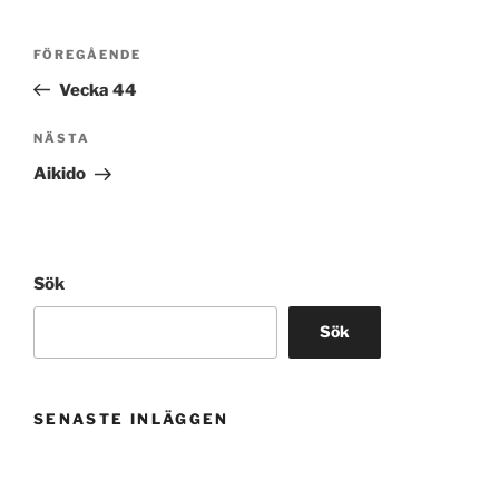
Inläggsnavigering
Föregående
FÖREGÅENDE
inlägg
Vecka 44
Nästa
NÄSTA
inlägg
Aikido
Sök
Sök
SENASTE INLÄGGEN